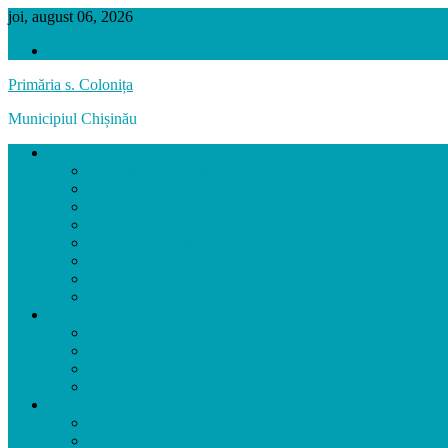
joi, august 06, 2026
VERSIUNEA PRECEDENTĂ
Primăria s. Colonița
Municipiul Chișinău
SATUL COLONIȚA
Prezentarea localității
Scurt Istoric
Hramul Localității
Localități Înfrățite
Biserica Localității
Personalități
Agenți Economici
Colonița în Imagini
PRIMĂRIA
Primar
Aparatul primăriei
Activitatea Primăriei
Funcții Vacante
CONSILIUL LOCAL
Consilierii
Comisiile