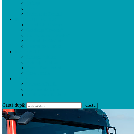
Ședințe
Decizii
Proiecte de Decizii
INSTITUȚII PUBLICE
Liceul Gh. Ghimpu
Grădinița ”Izvoraș”
Gr. ”Academia Picilor”
Centrul de Sănătate
Centrul de Cultură
INFORMAȚII
Licitații Publice
Achiziții Publice
Buget Transparent
Taxe Locale
UTILE
Transport Public
Documente Utile
Publicarea articolului
Caută după: