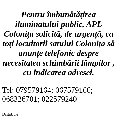
Pentru îmbunătățirea
iluminatului public, APL
Colonița solicită, de urgență, ca
toți locuitorii satului Colonița să
anunțe telefonic despre
necesitatea schimbării lămpilor ,
cu indicarea adresei.
Tel: 079579164; 067579166;
068326701; 022579240
Distribuie: