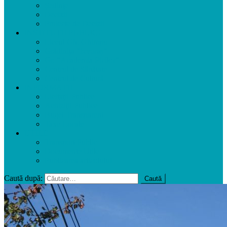
Ședințe
Decizii
Proiecte de Decizii
INSTITUȚII PUBLICE
Liceul Gh. Ghimpu
Grădinița ”Izvoraș”
Gr. ”Academia Picilor”
Centrul de Sănătate
Centrul de Cultură
INFORMAȚII
Licitații Publice
Achiziții Publice
Buget Transparent
Taxe Locale
UTILE
Transport Public
Documente Utile
Publicarea articolului
Caută după: