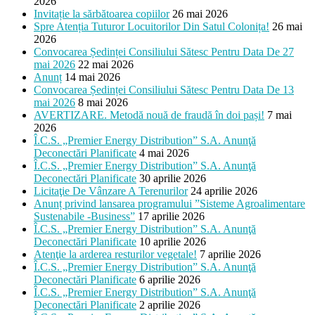
2026
Invitație la sărbătoarea copiilor
26 mai 2026
Spre Atenția Tuturor Locuitorilor Din Satul Colonița!
26 mai
2026
Convocarea Ședinței Consiliului Sătesc Pentru Data De 27
mai 2026
22 mai 2026
Anunț
14 mai 2026
Convocarea Ședinței Consiliului Sătesc Pentru Data De 13
mai 2026
8 mai 2026
AVERTIZARE. Metodă nouă de fraudă în doi pași!
7 mai
2026
Î.C.S. „Premier Energy Distribution” S.A. Anunţă
Deconectări Planificate
4 mai 2026
Î.C.S. „Premier Energy Distribution” S.A. Anunţă
Deconectări Planificate
30 aprilie 2026
Licitaţie De Vânzare A Terenurilor
24 aprilie 2026
Anunț privind lansarea programului ”Sisteme Agroalimentare
Sustenabile -Business”
17 aprilie 2026
Î.C.S. „Premier Energy Distribution” S.A. Anunţă
Deconectări Planificate
10 aprilie 2026
Atenţie la arderea resturilor vegetale!
7 aprilie 2026
Î.C.S. „Premier Energy Distribution” S.A. Anunţă
Deconectări Planificate
6 aprilie 2026
Î.C.S. „Premier Energy Distribution” S.A. Anunţă
Deconectări Planificate
2 aprilie 2026