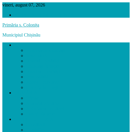
vineri, august 07, 2026
VERSIUNEA PRECEDENTĂ
Primăria s. Colonița
Municipiul Chișinău
SATUL COLONIȚA
Prezentarea localității
Scurt Istoric
Hramul Localității
Localități Înfrățite
Biserica Localității
Personalități
Agenți Economici
Colonița în Imagini
PRIMĂRIA
Primar
Aparatul primăriei
Activitatea Primăriei
Funcții Vacante
CONSILIUL LOCAL
Consilierii
Comisiile