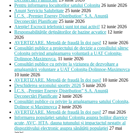
Pentru informarea locuitorilor satului Colonița
26 iunie 2026
Anunț Serviciu Salubritate
25 iunie 2026
Î.C.S. „Premier Energy Distribution” S.A. Anunţă
Deconectări Planificate
25 iunie 2026
Atenție! Escrocii telefonici sunt tot mai activi!
12 iunie 2026
Responsabilitățile deținătorilor de bazine acvatice
12 iunie
2026
AVERTIZARE. Metodă de fraudă în doi pași!
12 iunie 2026
Consultări publice a proiectului de decizie a consiliului sătesc
Colonița privind amalgamarea voluntară a UAT Colonița-
Dolinnoe-Maximovca.
11 iunie 2026
Consultări publice cu privire la viziunea de dezvoltare a
amalgamării voluntare a UAT Colonița-Dolinnoe-Maximovca
10 iunie 2026
AVERTIZARE. Metodă de fraudă în doi pași!
10 iunie 2026
Deschiderea sezonului sportiv 2026
5 iunie 2026
Î.C.S. „Premier Energy Distribution” S.A. Anunţă
Deconectări Planificate
2 iunie 2026
Consultări publice cu privire la amalgamarea satului Colonița,
Dolinoe și Maximovca
2 iunie 2026
AVERTIZARE. Metodă de fraudă în doi pași!
27 mai 2026
Informarea populației satului Colonița asupra bolilor diareice
acute, AVC, HTA, dauna tutunului și impactactul negativ al
dispozitivului electronic asupra sănătății populației
27 mai