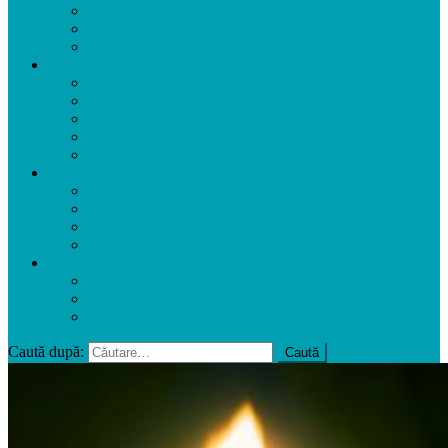
Ședințe
Decizii
Proiecte de Decizii
INSTITUȚII PUBLICE
Liceul Gh. Ghimpu
Grădinița ”Izvoraș”
Gr. ”Academia Picilor”
Centrul de Sănătate
Centrul de Cultură
INFORMAȚII
Licitații Publice
Achiziții Publice
Buget Transparent
Taxe Locale
UTILE
Transport Public
Documente Utile
Publicarea articolului
Caută după: