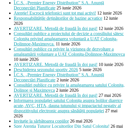
Î.C.S. „Premier Energy Distribution” S.A. Anunţă
Deconectări Planificate
25 iunie 2026
Atenție! Escrocii telefonici sunt tot mai activi!
12 iunie 2026
Responsabilitățile deținătorilor de bazine acvatice
12 iunie
2026
AVERTIZARE. Metodă de fraudă în doi pași!
12 iunie 2026
Consultări publice a proiectului de decizie a consiliului sătesc
Colonița privind amalgamarea voluntară a UAT Colonița-
Dolinnoe-Maximovca.
11 iunie 2026
Consultări publice cu privire la viziunea de dezvoltare a
amalgamării voluntare a UAT Colonița-Dolinnoe-Maximovca
10 iunie 2026
AVERTIZARE. Metodă de fraudă în doi pași!
10 iunie 2026
Deschiderea sezonului sportiv 2026
5 iunie 2026
Î.C.S. „Premier Energy Distribution” S.A. Anunţă
Deconectări Planificate
2 iunie 2026
Consultări publice cu privire la amalgamarea satului Colonița,
Dolinoe și Maximovca
2 iunie 2026
AVERTIZARE. Metodă de fraudă în doi pași!
27 mai 2026
Informarea populației satului Colonița asupra bolilor diareice
acute, AVC, HTA, dauna tutunului și impactactul negativ al
dispozitivului electronic asupra sănătății populației
27 mai
2026
Invitație la sărbătoarea copiilor
26 mai 2026
Spre Atenția Tuturor Locuitorilor Din Satul Colonița!
26 mai