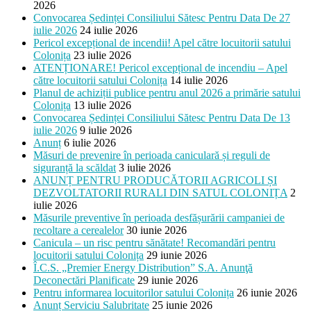
2026
Convocarea Ședinței Consiliului Sătesc Pentru Data De 27
iulie 2026
24 iulie 2026
Pericol excepțional de incendii! Apel către locuitorii satului
Colonița
23 iulie 2026
ATENȚIONARE! Pericol excepțional de incendiu – Apel
către locuitorii satului Colonița
14 iulie 2026
Planul de achiziții publice pentru anul 2026 a primărie satului
Colonița
13 iulie 2026
Convocarea Ședinței Consiliului Sătesc Pentru Data De 13
iulie 2026
9 iulie 2026
Anunț
6 iulie 2026
Măsuri de prevenire în perioada caniculară și reguli de
siguranță la scăldat
3 iulie 2026
ANUNȚ PENTRU PRODUCĂTORII AGRICOLI ȘI
DEZVOLTATORII RURALI DIN SATUL COLONIȚA
2
iulie 2026
Măsurile preventive în perioada desfășurării campaniei de
recoltare a cerealelor
30 iunie 2026
Canicula – un risc pentru sănătate! Recomandări pentru
locuitorii satului Colonița
29 iunie 2026
Î.C.S. „Premier Energy Distribution” S.A. Anunţă
Deconectări Planificate
29 iunie 2026
Pentru informarea locuitorilor satului Colonița
26 iunie 2026
Anunț Serviciu Salubritate
25 iunie 2026