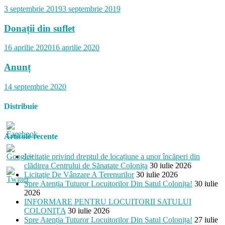
3 septembrie 2019
3 septembrie 2019
Donații din suflet
16 aprilie 2020
16 aprilie 2020
Anunț
14 septembrie 2020
Distribuie
Articole recente
Licitaţie privind dreptul de locațiune a unor încăperi din
clădirea Centrului de Sănatate Colonița
30 iulie 2026
colonita.md/articole/i-
Licitaţie De Vânzare A Terenurilor
30 iulie 2026
emier-
Spre Atenția Tuturor Locuitorilor Din Satul Colonița!
30 iulie
-
2026
ution-
INFORMARE PENTRU LOCUITORII SATULUI
unta-
COLONIȚA
30 iulie 2026
ctari-
Spre Atenția Tuturor Locuitorilor Din Satul Colonița!
27 iulie
cate-