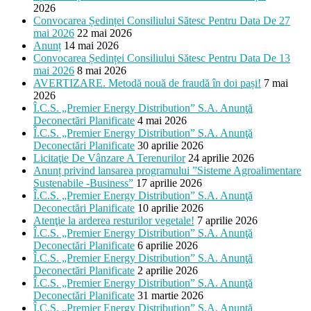
2026
Convocarea Ședinței Consiliului Sătesc Pentru Data De 27
mai 2026
22 mai 2026
Anunț
14 mai 2026
Convocarea Ședinței Consiliului Sătesc Pentru Data De 13
mai 2026
8 mai 2026
AVERTIZARE. Metodă nouă de fraudă în doi pași!
7 mai
2026
Î.C.S. „Premier Energy Distribution” S.A. Anunţă
Deconectări Planificate
4 mai 2026
Î.C.S. „Premier Energy Distribution” S.A. Anunţă
Deconectări Planificate
30 aprilie 2026
Licitaţie De Vânzare A Terenurilor
24 aprilie 2026
Anunț privind lansarea programului ”Sisteme Agroalimentare
Sustenabile -Business”
17 aprilie 2026
Î.C.S. „Premier Energy Distribution” S.A. Anunţă
Deconectări Planificate
10 aprilie 2026
Atenţie la arderea resturilor vegetale!
7 aprilie 2026
Î.C.S. „Premier Energy Distribution” S.A. Anunţă
Deconectări Planificate
6 aprilie 2026
Î.C.S. „Premier Energy Distribution” S.A. Anunţă
Deconectări Planificate
2 aprilie 2026
Î.C.S. „Premier Energy Distribution” S.A. Anunţă
Deconectări Planificate
31 martie 2026
Î.C.S. „Premier Energy Distribution” S.A. Anunţă