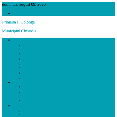
duminică, august 09, 2026
VERSIUNEA PRECEDENTĂ
Primăria s. Colonița
Municipiul Chișinău
SATUL COLONIȚA
Prezentarea localității
Scurt Istoric
Hramul Localității
Localități Înfrățite
Biserica Localității
Personalități
Agenți Economici
Colonița în Imagini
PRIMĂRIA
Primar
Aparatul primăriei
Activitatea Primăriei
Funcții Vacante
CONSILIUL LOCAL
Consilierii
Comisiile