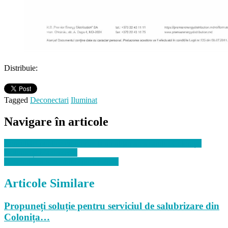
Distribuie:
Tagged
Deconectari
Iluminat
Navigare în articole
Consultări publice cu privire la amalgamarea satului Colonița,
Dolinoe și Maximovca
Deschiderea sezonului sportiv 2026
Articole Similare
Propuneți soluție pentru serviciul de salubrizare din
Colonița…