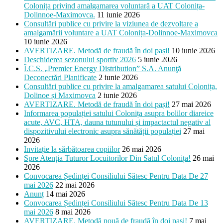
Colonița privind amalgamarea voluntară a UAT Colonița-
Dolinnoe-Maximovca.
11 iunie 2026
Consultări publice cu privire la viziunea de dezvoltare a
amalgamării voluntare a UAT Colonița-Dolinnoe-Maximovca
10 iunie 2026
AVERTIZARE. Metodă de fraudă în doi pași!
10 iunie 2026
Deschiderea sezonului sportiv 2026
5 iunie 2026
Î.C.S. „Premier Energy Distribution” S.A. Anunţă
Deconectări Planificate
2 iunie 2026
Consultări publice cu privire la amalgamarea satului Colonița,
Dolinoe și Maximovca
2 iunie 2026
AVERTIZARE. Metodă de fraudă în doi pași!
27 mai 2026
Informarea populației satului Colonița asupra bolilor diareice
acute, AVC, HTA, dauna tutunului și impactactul negativ al
dispozitivului electronic asupra sănătății populației
27 mai
2026
Invitație la sărbătoarea copiilor
26 mai 2026
Spre Atenția Tuturor Locuitorilor Din Satul Colonița!
26 mai
2026
Convocarea Ședinței Consiliului Sătesc Pentru Data De 27
mai 2026
22 mai 2026
Anunț
14 mai 2026
Convocarea Ședinței Consiliului Sătesc Pentru Data De 13
mai 2026
8 mai 2026
AVERTIZARE. Metodă nouă de fraudă în doi pași!
7 mai