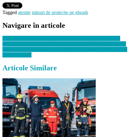
Tagged
atentie
măsuri de protecție pe gheață
Navigare în articole
Acte permisive în construcție 2025 (Autorizații de construire)
Minimalizării riscurilor de producere a incendiilor și cazurilor de
intoxicare cu produse ale arderii și prevenirea situațiilor de risc în
sectorul locativ
Articole Similare