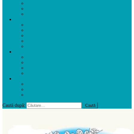
Ședințe
Decizii
Proiecte de Decizii
INSTITUȚII PUBLICE
Liceul Gh. Ghimpu
Grădinița ”Izvoraș”
Gr. ”Academia Picilor”
Centrul de Sănătate
Centrul de Cultură
INFORMAȚII
Licitații Publice
Achiziții Publice
Buget Transparent
Taxe Locale
UTILE
Transport Public
Documente Utile
Publicarea articolului
Caută după: