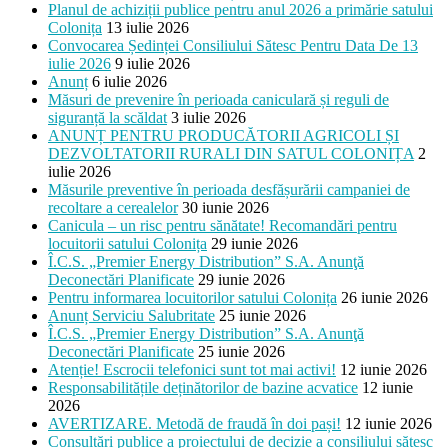
Planul de achiziții publice pentru anul 2026 a primărie satului
Colonița
13 iulie 2026
Convocarea Ședinței Consiliului Sătesc Pentru Data De 13
iulie 2026
9 iulie 2026
Anunț
6 iulie 2026
Măsuri de prevenire în perioada caniculară și reguli de
siguranță la scăldat
3 iulie 2026
ANUNȚ PENTRU PRODUCĂTORII AGRICOLI ȘI
DEZVOLTATORII RURALI DIN SATUL COLONIȚA
2
iulie 2026
Măsurile preventive în perioada desfășurării campaniei de
recoltare a cerealelor
30 iunie 2026
Canicula – un risc pentru sănătate! Recomandări pentru
locuitorii satului Colonița
29 iunie 2026
Î.C.S. „Premier Energy Distribution” S.A. Anunţă
Deconectări Planificate
29 iunie 2026
Pentru informarea locuitorilor satului Colonița
26 iunie 2026
Anunț Serviciu Salubritate
25 iunie 2026
Î.C.S. „Premier Energy Distribution” S.A. Anunţă
Deconectări Planificate
25 iunie 2026
Atenție! Escrocii telefonici sunt tot mai activi!
12 iunie 2026
Responsabilitățile deținătorilor de bazine acvatice
12 iunie
2026
AVERTIZARE. Metodă de fraudă în doi pași!
12 iunie 2026
Consultări publice a proiectului de decizie a consiliului sătesc