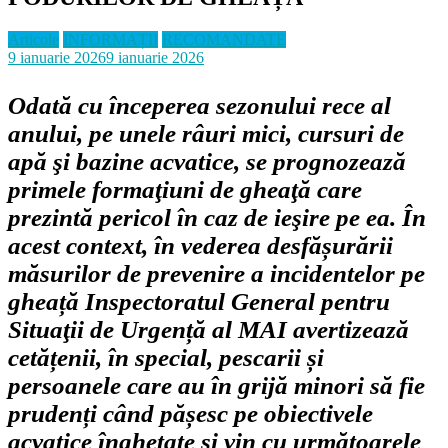
Articole
INFORMAȚII
RECOMANDATE
9 ianuarie 2026
9 ianuarie 2026
Odată cu începerea sezonului rece al
anului, pe unele râuri mici, cursuri de
apă şi bazine acvatice, se prognozează
primele formaţiuni de gheaţă care
prezintă pericol în caz de ieşire pe ea. În
acest context,
în vederea desfășurării
măsurilor de prevenire a incidentelor pe
gheață
Inspectoratul General pentru
Situaţii de Urgență al MAI avertizează
cetățenii, în special, pescarii și
persoanele care au în grijă minori să fie
prudenți când pășesc pe obiectivele
acvatice înghețate și vin cu următoarele