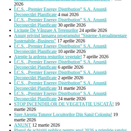
2026
Î.C.S. „Premier Energy Distribution” S.A. Anunţă
Deconectări Planificate
4 mai 2026
Î.C.S. „Premier Energy Distribution” S.A. Anunţă
Deconectări Planificate
30 aprilie 2026
Licitaţie De Vânzare A Terenurilor
24 aprilie 2026
Anunț privind lansarea programului ”Sisteme Agroalimentare
Sustenabile -Business”
17 aprilie 2026
Î.C.S. „Premier Energy Distribution” S.A. Anunţă
Deconectări Planificate
10 aprilie 2026
Atenţie la arderea resturilor vegetale!
7 aprilie 2026
Î.C.S. „Premier Energy Distribution” S.A. Anunţă
Deconectări Planificate
6 aprilie 2026
Î.C.S. „Premier Energy Distribution” S.A. Anunţă
Deconectări Planificate
2 aprilie 2026
Î.C.S. „Premier Energy Distribution” S.A. Anunţă
Deconectări Planificate
31 martie 2026
Î.C.S. „Premier Energy Distribution” S.A. Anunţă
Deconectări Planificate
24 martie 2026
STOP INCENDIILOR DE VEGETAȚIE USCATĂ!
19
martie 2026
Spre Atenția Tuturor Locuitorilor Din Satul Colonița!
19
martie 2026
ANUNȚ
12 martie 2026
Planul de achiziții publice pentru anul 2026 a primărie satului