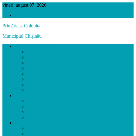
vineri, august 07, 2026
VERSIUNEA PRECEDENTĂ
Primăria s. Colonița
Municipiul Chișinău
SATUL COLONIȚA
Prezentarea localității
Scurt Istoric
Hramul Localității
Localități Înfrățite
Biserica Localității
Personalități
Agenți Economici
Colonița în Imagini
PRIMĂRIA
Primar
Aparatul primăriei
Activitatea Primăriei
Funcții Vacante
CONSILIUL LOCAL
Consilierii
Comisiile