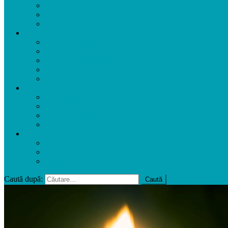
Ședințe
Decizii
Proiecte de Decizii
INSTITUȚII PUBLICE
Liceul Gh. Ghimpu
Grădinița ”Izvoraș”
Gr. ”Academia Picilor”
Centrul de Sănătate
Centrul de Cultură
INFORMAȚII
Licitații Publice
Achiziții Publice
Buget Transparent
Taxe Locale
UTILE
Transport Public
Documente Utile
Publicarea articolului
Caută după: