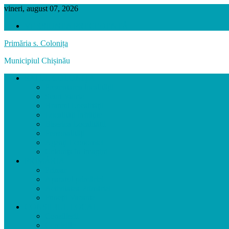
vineri, august 07, 2026
VERSIUNEA PRECEDENTĂ
Primăria s. Colonița
Municipiul Chișinău
SATUL COLONIȚA
Prezentarea localității
Scurt Istoric
Hramul Localității
Localități Înfrățite
Biserica Localității
Personalități
Agenți Economici
Colonița în Imagini
PRIMĂRIA
Primar
Aparatul primăriei
Activitatea Primăriei
Funcții Vacante
CONSILIUL LOCAL
Consilierii
Comisiile