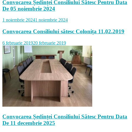
Convocarea Ședinței Consiliului Sătesc Pentru Data
De 05 noiembrie 2024
1 noiembrie 2024
1 noiembrie 2024
Convocarea Consiliului sătesc Colonița 11.02.2019
6 februarie 2019
20 februarie 2019
Convocarea Ședinței Consiliului Sătesc Pentru Data
De 11 decembrie 2025