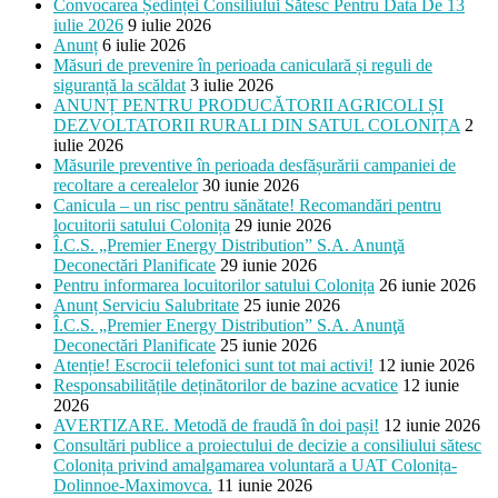
Convocarea Ședinței Consiliului Sătesc Pentru Data De 13
iulie 2026
9 iulie 2026
Anunț
6 iulie 2026
Măsuri de prevenire în perioada caniculară și reguli de
siguranță la scăldat
3 iulie 2026
ANUNȚ PENTRU PRODUCĂTORII AGRICOLI ȘI
DEZVOLTATORII RURALI DIN SATUL COLONIȚA
2
iulie 2026
Măsurile preventive în perioada desfășurării campaniei de
recoltare a cerealelor
30 iunie 2026
Canicula – un risc pentru sănătate! Recomandări pentru
locuitorii satului Colonița
29 iunie 2026
Î.C.S. „Premier Energy Distribution” S.A. Anunţă
Deconectări Planificate
29 iunie 2026
Pentru informarea locuitorilor satului Colonița
26 iunie 2026
Anunț Serviciu Salubritate
25 iunie 2026
Î.C.S. „Premier Energy Distribution” S.A. Anunţă
Deconectări Planificate
25 iunie 2026
Atenție! Escrocii telefonici sunt tot mai activi!
12 iunie 2026
Responsabilitățile deținătorilor de bazine acvatice
12 iunie
2026
AVERTIZARE. Metodă de fraudă în doi pași!
12 iunie 2026
Consultări publice a proiectului de decizie a consiliului sătesc
Colonița privind amalgamarea voluntară a UAT Colonița-
Dolinnoe-Maximovca.
11 iunie 2026