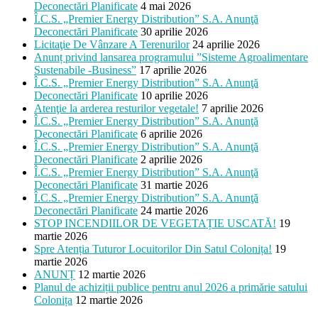
Deconectări Planificate
4 mai 2026
Î.C.S. „Premier Energy Distribution” S.A. Anunţă
Deconectări Planificate
30 aprilie 2026
Licitaţie De Vânzare A Terenurilor
24 aprilie 2026
Anunț privind lansarea programului ”Sisteme Agroalimentare
Sustenabile -Business”
17 aprilie 2026
Î.C.S. „Premier Energy Distribution” S.A. Anunţă
Deconectări Planificate
10 aprilie 2026
Atenţie la arderea resturilor vegetale!
7 aprilie 2026
Î.C.S. „Premier Energy Distribution” S.A. Anunţă
Deconectări Planificate
6 aprilie 2026
Î.C.S. „Premier Energy Distribution” S.A. Anunţă
Deconectări Planificate
2 aprilie 2026
Î.C.S. „Premier Energy Distribution” S.A. Anunţă
Deconectări Planificate
31 martie 2026
Î.C.S. „Premier Energy Distribution” S.A. Anunţă
Deconectări Planificate
24 martie 2026
STOP INCENDIILOR DE VEGETAȚIE USCATĂ!
19
martie 2026
Spre Atenția Tuturor Locuitorilor Din Satul Colonița!
19
martie 2026
ANUNȚ
12 martie 2026
Planul de achiziții publice pentru anul 2026 a primărie satului
Colonița
12 martie 2026