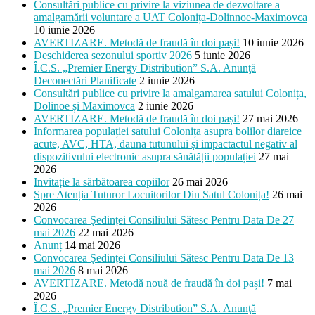
Consultări publice cu privire la viziunea de dezvoltare a
amalgamării voluntare a UAT Colonița-Dolinnoe-Maximovca
10 iunie 2026
AVERTIZARE. Metodă de fraudă în doi pași!
10 iunie 2026
Deschiderea sezonului sportiv 2026
5 iunie 2026
Î.C.S. „Premier Energy Distribution” S.A. Anunţă
Deconectări Planificate
2 iunie 2026
Consultări publice cu privire la amalgamarea satului Colonița,
Dolinoe și Maximovca
2 iunie 2026
AVERTIZARE. Metodă de fraudă în doi pași!
27 mai 2026
Informarea populației satului Colonița asupra bolilor diareice
acute, AVC, HTA, dauna tutunului și impactactul negativ al
dispozitivului electronic asupra sănătății populației
27 mai
2026
Invitație la sărbătoarea copiilor
26 mai 2026
Spre Atenția Tuturor Locuitorilor Din Satul Colonița!
26 mai
2026
Convocarea Ședinței Consiliului Sătesc Pentru Data De 27
mai 2026
22 mai 2026
Anunț
14 mai 2026
Convocarea Ședinței Consiliului Sătesc Pentru Data De 13
mai 2026
8 mai 2026
AVERTIZARE. Metodă nouă de fraudă în doi pași!
7 mai
2026
Î.C.S. „Premier Energy Distribution” S.A. Anunţă