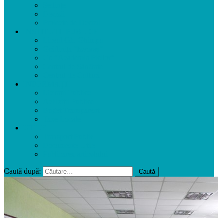
Ședințe
Decizii
Proiecte de Decizii
INSTITUȚII PUBLICE
Liceul Gh. Ghimpu
Grădinița ”Izvoraș”
Gr. ”Academia Picilor”
Centrul de Sănătate
Centrul de Cultură
INFORMAȚII
Licitații Publice
Achiziții Publice
Buget Transparent
Taxe Locale
UTILE
Transport Public
Documente Utile
Publicarea articolului
Caută după: