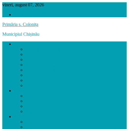
vineri, august 07, 2026
VERSIUNEA PRECEDENTĂ
Primăria s. Colonița
Municipiul Chișinău
SATUL COLONIȚA
Prezentarea localității
Scurt Istoric
Hramul Localității
Localități Înfrățite
Biserica Localității
Personalități
Agenți Economici
Colonița în Imagini
PRIMĂRIA
Primar
Aparatul primăriei
Activitatea Primăriei
Funcții Vacante
CONSILIUL LOCAL
Consilierii
Comisiile