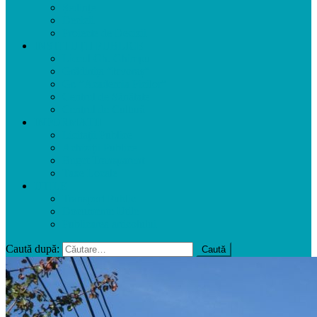
Ședințe
Decizii
Proiecte de Decizii
INSTITUȚII PUBLICE
Liceul Gh. Ghimpu
Grădinița ”Izvoraș”
Gr. ”Academia Picilor”
Centrul de Sănătate
Centrul de Cultură
INFORMAȚII
Licitații Publice
Achiziții Publice
Buget Transparent
Taxe Locale
UTILE
Transport Public
Documente Utile
Publicarea articolului
Caută după: