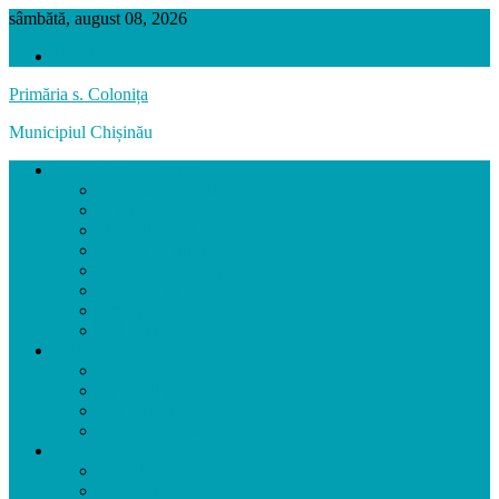
sâmbătă, august 08, 2026
VERSIUNEA PRECEDENTĂ
Primăria s. Colonița
Municipiul Chișinău
SATUL COLONIȚA
Prezentarea localității
Scurt Istoric
Hramul Localității
Localități Înfrățite
Biserica Localității
Personalități
Agenți Economici
Colonița în Imagini
PRIMĂRIA
Primar
Aparatul primăriei
Activitatea Primăriei
Funcții Vacante
CONSILIUL LOCAL
Consilierii
Comisiile