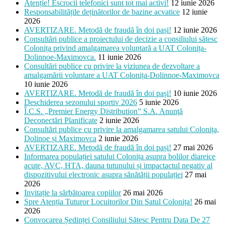
Atenție! Escrocii telefonici sunt tot mai activi!
12 iunie 2026
Responsabilitățile deținătorilor de bazine acvatice
12 iunie
2026
AVERTIZARE. Metodă de fraudă în doi pași!
12 iunie 2026
Consultări publice a proiectului de decizie a consiliului sătesc
Colonița privind amalgamarea voluntară a UAT Colonița-
Dolinnoe-Maximovca.
11 iunie 2026
Consultări publice cu privire la viziunea de dezvoltare a
amalgamării voluntare a UAT Colonița-Dolinnoe-Maximovca
10 iunie 2026
AVERTIZARE. Metodă de fraudă în doi pași!
10 iunie 2026
Deschiderea sezonului sportiv 2026
5 iunie 2026
Î.C.S. „Premier Energy Distribution” S.A. Anunţă
Deconectări Planificate
2 iunie 2026
Consultări publice cu privire la amalgamarea satului Colonița,
Dolinoe și Maximovca
2 iunie 2026
AVERTIZARE. Metodă de fraudă în doi pași!
27 mai 2026
Informarea populației satului Colonița asupra bolilor diareice
acute, AVC, HTA, dauna tutunului și impactactul negativ al
dispozitivului electronic asupra sănătății populației
27 mai
2026
Invitație la sărbătoarea copiilor
26 mai 2026
Spre Atenția Tuturor Locuitorilor Din Satul Colonița!
26 mai
2026
Convocarea Ședinței Consiliului Sătesc Pentru Data De 27