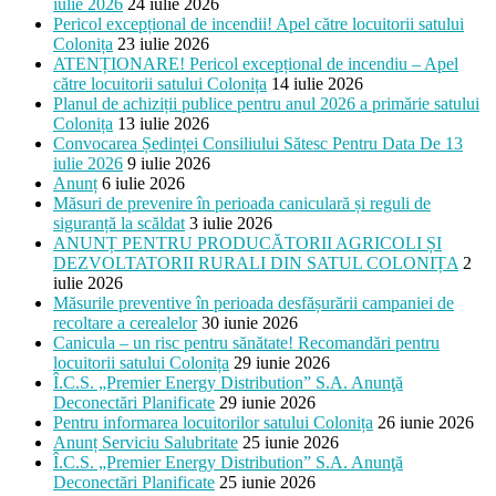
iulie 2026
24 iulie 2026
Pericol excepțional de incendii! Apel către locuitorii satului
Colonița
23 iulie 2026
ATENȚIONARE! Pericol excepțional de incendiu – Apel
către locuitorii satului Colonița
14 iulie 2026
Planul de achiziții publice pentru anul 2026 a primărie satului
Colonița
13 iulie 2026
Convocarea Ședinței Consiliului Sătesc Pentru Data De 13
iulie 2026
9 iulie 2026
Anunț
6 iulie 2026
Măsuri de prevenire în perioada caniculară și reguli de
siguranță la scăldat
3 iulie 2026
ANUNȚ PENTRU PRODUCĂTORII AGRICOLI ȘI
DEZVOLTATORII RURALI DIN SATUL COLONIȚA
2
iulie 2026
Măsurile preventive în perioada desfășurării campaniei de
recoltare a cerealelor
30 iunie 2026
Canicula – un risc pentru sănătate! Recomandări pentru
locuitorii satului Colonița
29 iunie 2026
Î.C.S. „Premier Energy Distribution” S.A. Anunţă
Deconectări Planificate
29 iunie 2026
Pentru informarea locuitorilor satului Colonița
26 iunie 2026
Anunț Serviciu Salubritate
25 iunie 2026
Î.C.S. „Premier Energy Distribution” S.A. Anunţă
Deconectări Planificate
25 iunie 2026