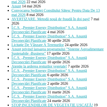
mai 2026
22 mai 2026
Anunț
14 mai 2026
Convocarea Ședinței Consiliului Sătesc Pentru Data De 13
mai 2026
8 mai 2026
AVERTIZARE. Metodă nouă de fraudă în doi pași!
7 mai
2026
Î.C.S. „Premier Energy Distribution” S.A. Anunţă
Deconectări Planificate
4 mai 2026
Î.C.S. „Premier Energy Distribution” S.A. Anunţă
Deconectări Planificate
30 aprilie 2026
Licitaţie De Vânzare A Terenurilor
24 aprilie 2026
Anunț privind lansarea programului ”Sisteme Agroalimentare
Sustenabile -Business”
17 aprilie 2026
Î.C.S. „Premier Energy Distribution” S.A. Anunţă
Deconectări Planificate
10 aprilie 2026
Atenţie la arderea resturilor vegetale!
7 aprilie 2026
Î.C.S. „Premier Energy Distribution” S.A. Anunţă
Deconectări Planificate
6 aprilie 2026
Î.C.S. „Premier Energy Distribution” S.A. Anunţă
Deconectări Planificate
2 aprilie 2026
Î.C.S. „Premier Energy Distribution” S.A. Anunţă
Deconectări Planificate
31 martie 2026
Î.C.S. „Premier Energy Distribution” S.A. Anunţă
Deconectări Planificate
24 martie 2026
STOP INCENDIILOR DE VEGETAȚIE USCATĂ!
19