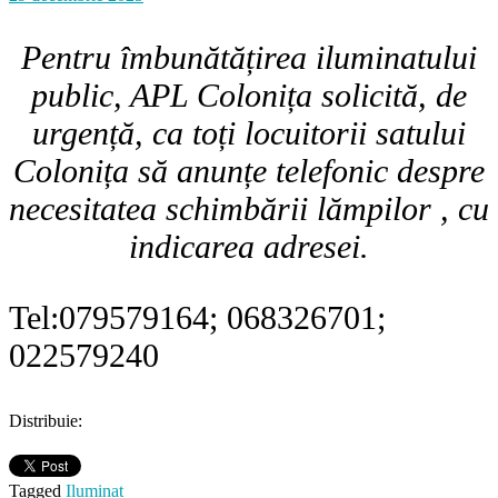
Pentru îmbunătățirea iluminatului
public, APL Colonița solicită, de
urgență, ca toți locuitorii satului
Colonița să anunțe telefonic despre
necesitatea schimbării lămpilor , cu
indicarea adresei.
Tel:079579164; 068326701;
022579240
Distribuie:
Tagged
Iluminat