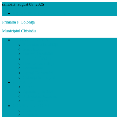
sâmbătă, august 08, 2026
VERSIUNEA PRECEDENTĂ
Primăria s. Colonița
Municipiul Chișinău
SATUL COLONIȚA
Prezentarea localității
Scurt Istoric
Hramul Localității
Localități Înfrățite
Biserica Localității
Personalități
Agenți Economici
Colonița în Imagini
PRIMĂRIA
Primar
Aparatul primăriei
Activitatea Primăriei
Funcții Vacante
CONSILIUL LOCAL
Consilierii
Comisiile