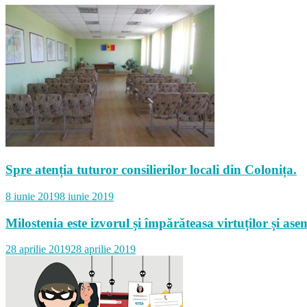
Spre atenția tuturor consilierilor locali din Colonița.
8 iunie 2019
8 iunie 2019
Milostenia este izvorul și împărăteasa virtuților și 
28 aprilie 2019
28 aprilie 2019