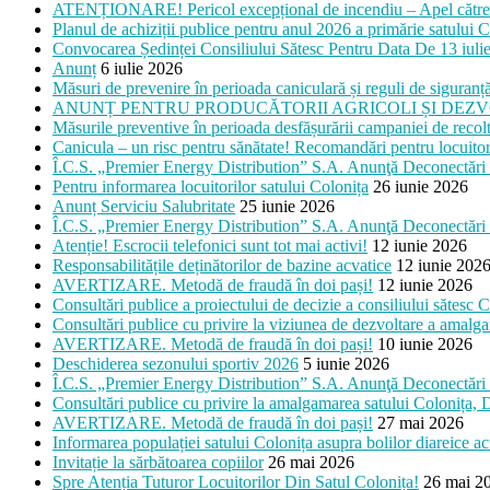
ATENȚIONARE! Pericol excepțional de incendiu – Apel către lo
Planul de achiziții publice pentru anul 2026 a primărie satului C
Convocarea Ședinței Consiliului Sătesc Pentru Data De 13 iuli
Anunț
6 iulie 2026
Măsuri de prevenire în perioada caniculară și reguli de siguranță
ANUNȚ PENTRU PRODUCĂTORII AGRICOLI ȘI DEZV
Măsurile preventive în perioada desfășurării campaniei de recolt
Canicula – un risc pentru sănătate! Recomandări pentru locuitori
Î.C.S. „Premier Energy Distribution” S.A. Anunţă Deconectări 
Pentru informarea locuitorilor satului Colonița
26 iunie 2026
Anunț Serviciu Salubritate
25 iunie 2026
Î.C.S. „Premier Energy Distribution” S.A. Anunţă Deconectări 
Atenție! Escrocii telefonici sunt tot mai activi!
12 iunie 2026
Responsabilitățile deținătorilor de bazine acvatice
12 iunie 202
AVERTIZARE. Metodă de fraudă în doi pași!
12 iunie 2026
Consultări publice a proiectului de decizie a consiliului săt
Consultări publice cu privire la viziunea de dezvoltare a am
AVERTIZARE. Metodă de fraudă în doi pași!
10 iunie 2026
Deschiderea sezonului sportiv 2026
5 iunie 2026
Î.C.S. „Premier Energy Distribution” S.A. Anunţă Deconectări 
Consultări publice cu privire la amalgamarea satului Colonița
AVERTIZARE. Metodă de fraudă în doi pași!
27 mai 2026
Informarea populației satului Colonița asupra bolilor diareice a
Invitație la sărbătoarea copiilor
26 mai 2026
Spre Atenția Tuturor Locuitorilor Din Satul Colonița!
26 mai 2