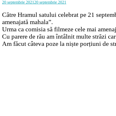
20 septembrie 2021
20 septembrie 2021
Către Hramul​ satului celebrat pe 21 septem
amenajată mahala”.
Urma ca comisia să filmeze cele mai amenaja
Cu parere de rău am întâlnit multe străzi ca
Am făcut câteva poze la niște porțiuni de st