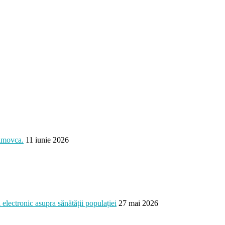
ximovca.
11 iunie 2026
electronic asupra sănătății populației
27 mai 2026