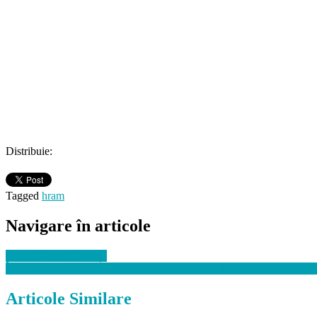
Distribuie:
Tagged
hram
Navigare în articole
Hram în satul Colonița
Î.C.S. „Premier Energy Distribution” S.A. Anunţă Deconectări Planif
Articole Similare