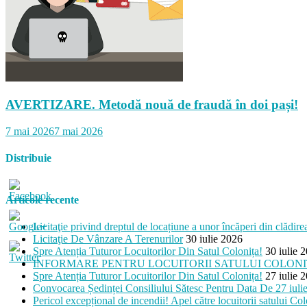
AVERTIZARE. Metodă nouă de fraudă în doi pași!
7 mai 2026
7 mai 2026
Distribuie
Articole recente
Licitaţie privind dreptul de locațiune a unor încăperi din clădir
Licitaţie De Vânzare A Terenurilor
30 iulie 2026
colonita.md/articole/rezultatele-
Spre Atenția Tuturor Locuitorilor Din Satul Colonița!
30 iulie 
sului-
INFORMARE PENTRU LOCUITORII SATULUI COLON
i-
Spre Atenția Tuturor Locuitorilor Din Satul Colonița!
27 iulie 
si-
Convocarea Ședinței Consiliului Sătesc Pentru Data De 27 iuli
ata-
Pericol excepțional de incendii! Apel către locuitorii satului Col
a">