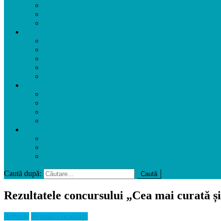
Ședințe
Decizii
Proiecte de Decizii
INSTITUȚII PUBLICE
Liceul Gh. Ghimpu
Grădinița ”Izvoraș”
Gr. ”Academia Picilor”
Centrul de Sănătate
Centrul de Cultură
INFORMAȚII
Licitații Publice
Achiziții Publice
Buget Transparent
Taxe Locale
UTILE
Transport Public
Documente Utile
Publicarea articolului
Caută după:
Rezultatele concursului „Cea mai curată 
Articole
Hramul Localității