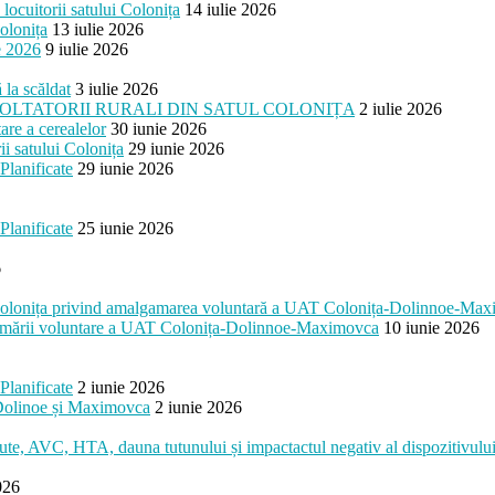
cuitorii satului Colonița
14 iulie 2026
olonița
13 iulie 2026
e 2026
9 iulie 2026
 la scăldat
3 iulie 2026
OLTATORII RURALI DIN SATUL COLONIȚA
2 iulie 2026
are a cerealelor
30 iunie 2026
i satului Colonița
29 iunie 2026
Planificate
29 iunie 2026
Planificate
25 iunie 2026
6
esc Colonița privind amalgamarea voluntară a UAT Colonița-Dolinnoe-Ma
algamării voluntare a UAT Colonița-Dolinnoe-Maximovca
10 iunie 2026
Planificate
2 iunie 2026
, Dolinoe și Maximovca
2 iunie 2026
cute, AVC, HTA, dauna tutunului și impactactul negativ al dispozitivului 
026