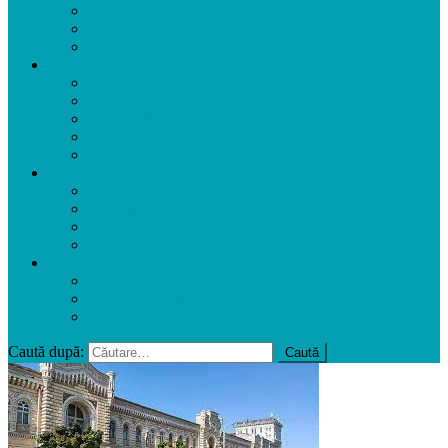
Ședințe
Decizii
Proiecte de Decizii
INSTITUȚII PUBLICE
Liceul Gh. Ghimpu
Grădinița ”Izvoraș”
Gr. ”Academia Picilor”
Centrul de Sănătate
Centrul de Cultură
INFORMAȚII
Licitații Publice
Achiziții Publice
Buget Transparent
Taxe Locale
UTILE
Transport Public
Documente Utile
Publicarea articolului
Caută după: