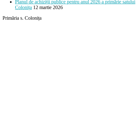
Planul de achiziții publice pentru anul 2026 a primărie satului
Colonița
12 martie 2026
Primăria s. Colonița