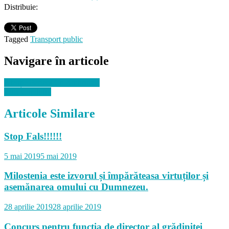
Distribuie:
Tagged
Transport public
Navigare în articole
Atenție Pericol Cu Ambroizie
Ziua Copilului
Articole Similare
Stop Fals!!!!!!
5 mai 2019
5 mai 2019
Milostenia este izvorul și împărăteasa virtuților și
asemănarea omului cu Dumnezeu.
28 aprilie 2019
28 aprilie 2019
Concurs pentru funcția de director al grădiniței