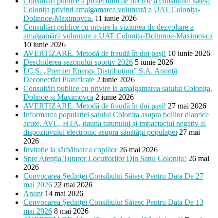
Consultări publice a proiectului de decizie a consiliului sătesc
Colonița privind amalgamarea voluntară a UAT Colonița-
Dolinnoe-Maximovca.
11 iunie 2026
Consultări publice cu privire la viziunea de dezvoltare a
amalgamării voluntare a UAT Colonița-Dolinnoe-Maximovca
10 iunie 2026
AVERTIZARE. Metodă de fraudă în doi pași!
10 iunie 2026
Deschiderea sezonului sportiv 2026
5 iunie 2026
Î.C.S. „Premier Energy Distribution” S.A. Anunţă
Deconectări Planificate
2 iunie 2026
Consultări publice cu privire la amalgamarea satului Colonița,
Dolinoe și Maximovca
2 iunie 2026
AVERTIZARE. Metodă de fraudă în doi pași!
27 mai 2026
Informarea populației satului Colonița asupra bolilor diareice
acute, AVC, HTA, dauna tutunului și impactactul negativ al
dispozitivului electronic asupra sănătății populației
27 mai
2026
Invitație la sărbătoarea copiilor
26 mai 2026
Spre Atenția Tuturor Locuitorilor Din Satul Colonița!
26 mai
2026
Convocarea Ședinței Consiliului Sătesc Pentru Data De 27
mai 2026
22 mai 2026
Anunț
14 mai 2026
Convocarea Ședinței Consiliului Sătesc Pentru Data De 13
mai 2026
8 mai 2026