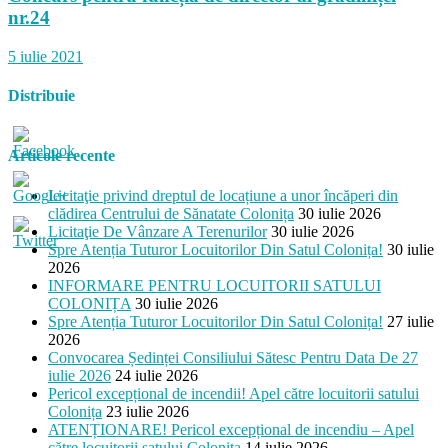
nr.24
5 iulie 2021
Distribuie
Articole recente
Licitaţie privind dreptul de locațiune a unor încăperi din
clădirea Centrului de Sănatate Colonița
30 iulie 2026
/colonita.md/articole/informarea-
Licitaţie De Vânzare A Terenurilor
30 iulie 2026
rilor-
Spre Atenția Tuturor Locuitorilor Din Satul Colonița!
30 iulie
-
2026
ta-
INFORMARE PENTRU LOCUITORII SATULUI
ort-
COLONIȚA
30 iulie 2026
">
Spre Atenția Tuturor Locuitorilor Din Satul Colonița!
27 iulie
2026
Convocarea Ședinței Consiliului Sătesc Pentru Data De 27
iulie 2026
24 iulie 2026
Pericol excepțional de incendii! Apel către locuitorii satului
Colonița
23 iulie 2026
ATENȚIONARE! Pericol excepțional de incendiu – Apel
către locuitorii satului Colonița
14 iulie 2026