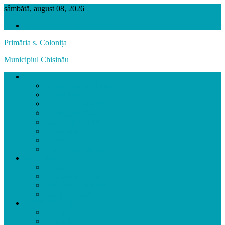
sâmbătă, august 08, 2026
VERSIUNEA PRECEDENTĂ
Primăria s. Colonița
Municipiul Chișinău
SATUL COLONIȚA
Prezentarea localității
Scurt Istoric
Hramul Localității
Localități Înfrățite
Biserica Localității
Personalități
Agenți Economici
Colonița în Imagini
PRIMĂRIA
Primar
Aparatul primăriei
Activitatea Primăriei
Funcții Vacante
CONSILIUL LOCAL
Consilierii
Comisiile