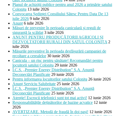
Planul de achiziții publice pentru anul 2026 a primărie satului
Colonița
13 iulie 2026
Convocarea Ședinței Consiliului Sătesc Pentru Data De 13
iulie 2026
9 iulie 2026
Anunț
6 iulie 2026
Măsuri de prevenire în perioada caniculară și reguli de
siguranță la scăldat
3 iulie 2026
ANUNȚ PENTRU PRODUCĂTORII AGRICOLI ȘI
DEZVOLTATORII RURALI DIN SATUL COLONIȚA
2
iulie 2026
Măsurile preventive în perioada desfășurării campaniei de
recoltare a cerealelor
30 iunie 2026
Canicula – un risc pentru sănătate! Recomandări pentru
locuitorii satului Colonița
29 iunie 2026
Î.C.S. „Premier Energy Distribution” S.A. Anunţă
Deconectări Planificate
29 iunie 2026
Pentru informarea locuitorilor satului Colonița
26 iunie 2026
Anunț Serviciu Salubritate
25 iunie 2026
Î.C.S. „Premier Energy Distribution” S.A. Anunţă
Deconectări Planificate
25 iunie 2026
Atenție! Escrocii telefonici sunt tot mai activi!
12 iunie 2026
Responsabilitățile deținătorilor de bazine acvatice
12 iunie
2026
AVERTIZARE. Metodă de fraudă în doi pași!
12 iunie 2026