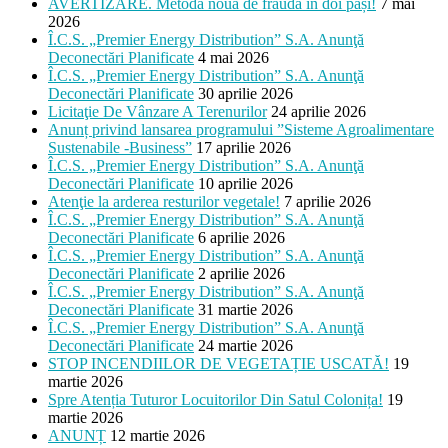
AVERTIZARE. Metodă nouă de fraudă în doi pași!
7 mai
2026
Î.C.S. „Premier Energy Distribution” S.A. Anunţă
Deconectări Planificate
4 mai 2026
Î.C.S. „Premier Energy Distribution” S.A. Anunţă
Deconectări Planificate
30 aprilie 2026
Licitaţie De Vânzare A Terenurilor
24 aprilie 2026
Anunț privind lansarea programului ”Sisteme Agroalimentare
Sustenabile -Business”
17 aprilie 2026
Î.C.S. „Premier Energy Distribution” S.A. Anunţă
Deconectări Planificate
10 aprilie 2026
Atenţie la arderea resturilor vegetale!
7 aprilie 2026
Î.C.S. „Premier Energy Distribution” S.A. Anunţă
Deconectări Planificate
6 aprilie 2026
Î.C.S. „Premier Energy Distribution” S.A. Anunţă
Deconectări Planificate
2 aprilie 2026
Î.C.S. „Premier Energy Distribution” S.A. Anunţă
Deconectări Planificate
31 martie 2026
Î.C.S. „Premier Energy Distribution” S.A. Anunţă
Deconectări Planificate
24 martie 2026
STOP INCENDIILOR DE VEGETAȚIE USCATĂ!
19
martie 2026
Spre Atenția Tuturor Locuitorilor Din Satul Colonița!
19
martie 2026
ANUNȚ
12 martie 2026