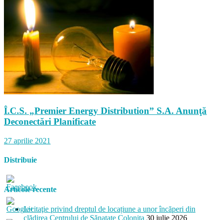
Î.C.S. „Premier Energy Distribution” S.A. Anunţă
Deconectări Planificate
27 aprilie 2021
Distribuie
Articole recente
Licitaţie privind dreptul de locațiune a unor încăperi din
clădirea Centrului de Sănatate Colonița
30 iulie 2026
colonita.md/articole/i-