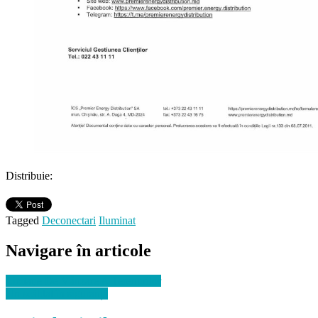
Distribuie:
Tagged
Deconectari
Iluminat
Navigare în articole
Licitaţie De Vânzare A Terenurilor
Un scăldat în siguranță