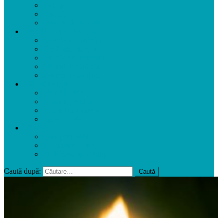
Ședințe
Decizii
Proiecte de Decizii
INSTITUȚII PUBLICE
Liceul Gh. Ghimpu
Grădinița ”Izvoraș”
Gr. ”Academia Picilor”
Centrul de Sănătate
Centrul de Cultură
INFORMAȚII
Licitații Publice
Achiziții Publice
Buget Transparent
Taxe Locale
UTILE
Transport Public
Documente Utile
Publicarea articolului
Caută după: