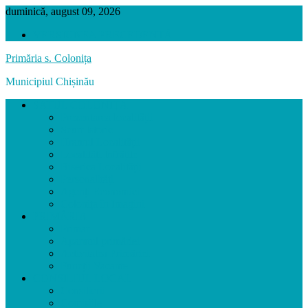
duminică, august 09, 2026
VERSIUNEA PRECEDENTĂ
Primăria s. Colonița
Municipiul Chișinău
SATUL COLONIȚA
Prezentarea localității
Scurt Istoric
Hramul Localității
Localități Înfrățite
Biserica Localității
Personalități
Agenți Economici
Colonița în Imagini
PRIMĂRIA
Primar
Aparatul primăriei
Activitatea Primăriei
Funcții Vacante
CONSILIUL LOCAL
Consilierii
Comisiile