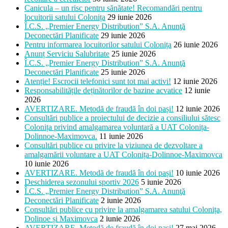
Canicula – un risc pentru sănătate! Recomandări pentru
locuitorii satului Colonița
29 iunie 2026
Î.C.S. „Premier Energy Distribution” S.A. Anunţă
Deconectări Planificate
29 iunie 2026
Pentru informarea locuitorilor satului Colonița
26 iunie 2026
Anunț Serviciu Salubritate
25 iunie 2026
Î.C.S. „Premier Energy Distribution” S.A. Anunţă
Deconectări Planificate
25 iunie 2026
Atenție! Escrocii telefonici sunt tot mai activi!
12 iunie 2026
Responsabilitățile deținătorilor de bazine acvatice
12 iunie
2026
AVERTIZARE. Metodă de fraudă în doi pași!
12 iunie 2026
Consultări publice a proiectului de decizie a consiliului sătesc
Colonița privind amalgamarea voluntară a UAT Colonița-
Dolinnoe-Maximovca.
11 iunie 2026
Consultări publice cu privire la viziunea de dezvoltare a
amalgamării voluntare a UAT Colonița-Dolinnoe-Maximovca
10 iunie 2026
AVERTIZARE. Metodă de fraudă în doi pași!
10 iunie 2026
Deschiderea sezonului sportiv 2026
5 iunie 2026
Î.C.S. „Premier Energy Distribution” S.A. Anunţă
Deconectări Planificate
2 iunie 2026
Consultări publice cu privire la amalgamarea satului Colonița,
Dolinoe și Maximovca
2 iunie 2026
AVERTIZARE. Metodă de fraudă în doi pași!
27 mai 2026