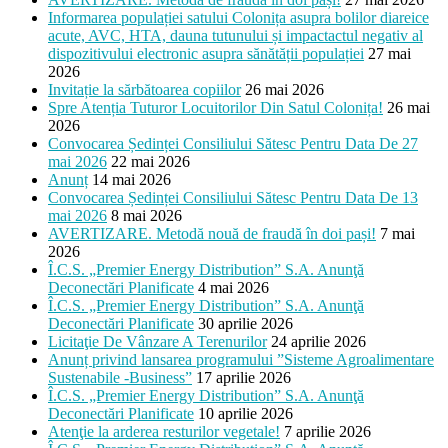
Informarea populației satului Colonița asupra bolilor diareice
acute, AVC, HTA, dauna tutunului și impactactul negativ al
dispozitivului electronic asupra sănătății populației
27 mai
2026
Invitație la sărbătoarea copiilor
26 mai 2026
Spre Atenția Tuturor Locuitorilor Din Satul Colonița!
26 mai
2026
Convocarea Ședinței Consiliului Sătesc Pentru Data De 27
mai 2026
22 mai 2026
Anunț
14 mai 2026
Convocarea Ședinței Consiliului Sătesc Pentru Data De 13
mai 2026
8 mai 2026
AVERTIZARE. Metodă nouă de fraudă în doi pași!
7 mai
2026
Î.C.S. „Premier Energy Distribution” S.A. Anunţă
Deconectări Planificate
4 mai 2026
Î.C.S. „Premier Energy Distribution” S.A. Anunţă
Deconectări Planificate
30 aprilie 2026
Licitaţie De Vânzare A Terenurilor
24 aprilie 2026
Anunț privind lansarea programului ”Sisteme Agroalimentare
Sustenabile -Business”
17 aprilie 2026
Î.C.S. „Premier Energy Distribution” S.A. Anunţă
Deconectări Planificate
10 aprilie 2026
Atenţie la arderea resturilor vegetale!
7 aprilie 2026