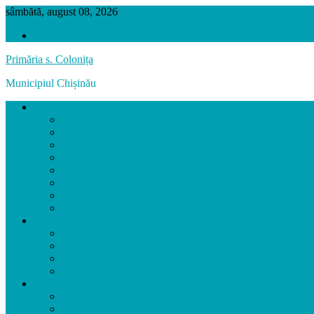
sâmbătă, august 08, 2026
VERSIUNEA PRECEDENTĂ
Primăria s. Colonița
Municipiul Chișinău
SATUL COLONIȚA
Prezentarea localității
Scurt Istoric
Hramul Localității
Localități Înfrățite
Biserica Localității
Personalități
Agenți Economici
Colonița în Imagini
PRIMĂRIA
Primar
Aparatul primăriei
Activitatea Primăriei
Funcții Vacante
CONSILIUL LOCAL
Consilierii
Comisiile