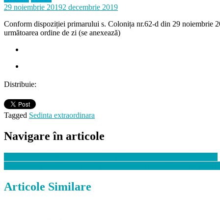
29 noiembrie 2019
2 decembrie 2019
Conform dispoziției primarului s. Colonița nr.62-d din 29 noiembrie 20
următoarea ordine de zi (se anexează)
Distribuie:
Tagged
Sedinta extraordinara
Navigare în articole
Aprobarea bugetului local Colonita pentru anul 2020 în prima lectură
Se prezinta pentru consultarea publica bugetul satului Colonita pentr
Articole Similare