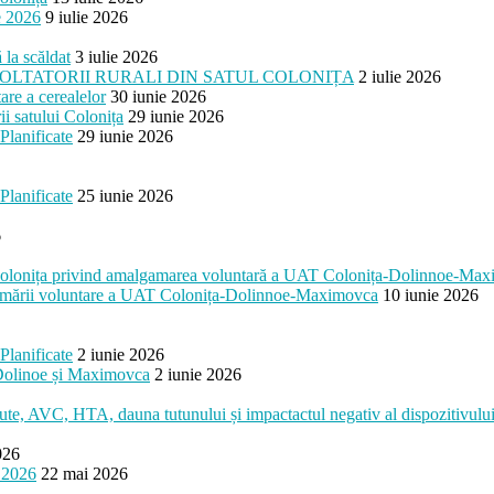
e 2026
9 iulie 2026
 la scăldat
3 iulie 2026
OLTATORII RURALI DIN SATUL COLONIȚA
2 iulie 2026
are a cerealelor
30 iunie 2026
i satului Colonița
29 iunie 2026
Planificate
29 iunie 2026
Planificate
25 iunie 2026
6
esc Colonița privind amalgamarea voluntară a UAT Colonița-Dolinnoe-Ma
algamării voluntare a UAT Colonița-Dolinnoe-Maximovca
10 iunie 2026
Planificate
2 iunie 2026
, Dolinoe și Maximovca
2 iunie 2026
cute, AVC, HTA, dauna tutunului și impactactul negativ al dispozitivului 
026
 2026
22 mai 2026