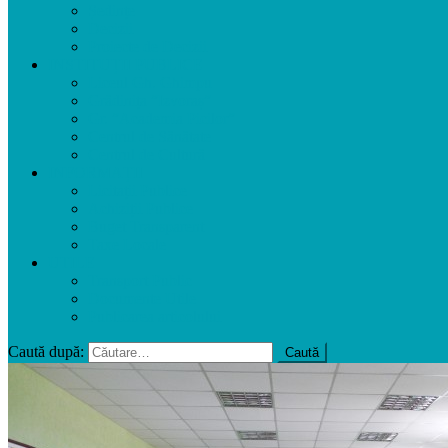
Ședințe
Decizii
Proiecte de Decizii
INSTITUȚII PUBLICE
Liceul Gh. Ghimpu
Grădinița ”Izvoraș”
Gr. ”Academia Picilor”
Centrul de Sănătate
Centrul de Cultură
INFORMAȚII
Licitații Publice
Achiziții Publice
Buget Transparent
Taxe Locale
UTILE
Transport Public
Documente Utile
Publicarea articolului
Caută după: