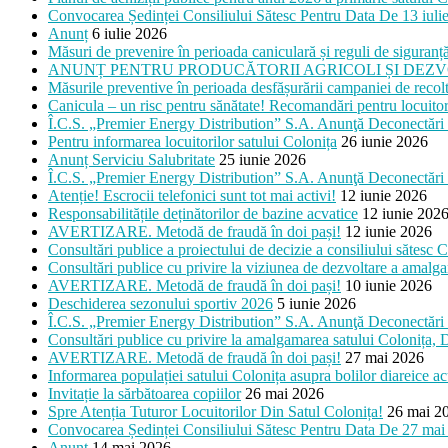
Convocarea Ședinței Consiliului Sătesc Pentru Data De 13 iuli
Anunț
6 iulie 2026
Măsuri de prevenire în perioada caniculară și reguli de siguranță
ANUNȚ PENTRU PRODUCĂTORII AGRICOLI ȘI DEZV
Măsurile preventive în perioada desfășurării campaniei de recolt
Canicula – un risc pentru sănătate! Recomandări pentru locuitori
Î.C.S. „Premier Energy Distribution” S.A. Anunţă Deconectări 
Pentru informarea locuitorilor satului Colonița
26 iunie 2026
Anunț Serviciu Salubritate
25 iunie 2026
Î.C.S. „Premier Energy Distribution” S.A. Anunţă Deconectări 
Atenție! Escrocii telefonici sunt tot mai activi!
12 iunie 2026
Responsabilitățile deținătorilor de bazine acvatice
12 iunie 202
AVERTIZARE. Metodă de fraudă în doi pași!
12 iunie 2026
Consultări publice a proiectului de decizie a consiliului săt
Consultări publice cu privire la viziunea de dezvoltare a am
AVERTIZARE. Metodă de fraudă în doi pași!
10 iunie 2026
Deschiderea sezonului sportiv 2026
5 iunie 2026
Î.C.S. „Premier Energy Distribution” S.A. Anunţă Deconectări 
Consultări publice cu privire la amalgamarea satului Colonița
AVERTIZARE. Metodă de fraudă în doi pași!
27 mai 2026
Informarea populației satului Colonița asupra bolilor diareice a
Invitație la sărbătoarea copiilor
26 mai 2026
Spre Atenția Tuturor Locuitorilor Din Satul Colonița!
26 mai 2
Convocarea Ședinței Consiliului Sătesc Pentru Data De 27 mai
Anunț
14 mai 2026