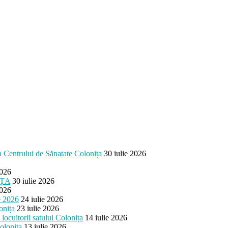
ea Centrului de Sănatate Colonița
30 iulie 2026
2026
IȚA
30 iulie 2026
2026
e 2026
24 iulie 2026
onița
23 iulie 2026
cuitorii satului Colonița
14 iulie 2026
olonița
13 iulie 2026