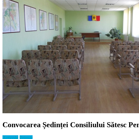
Convocarea Ședinței Consiliului Sătesc P
Articole
Primar