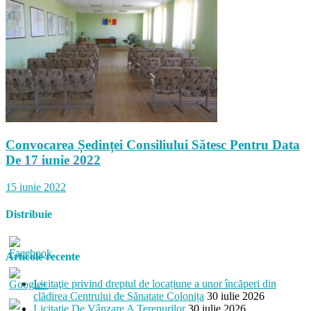
Convocarea Ședinței Consiliului Sătesc Pentru Data
De 17 iunie 2022
15 iunie 2022
Distribuie
Articole recente
Licitaţie privind dreptul de locațiune a unor încăperi din
clădirea Centrului de Sănatate Colonița
30 iulie 2026
colonita.md/articole/aplica-
Licitaţie De Vânzare A Terenurilor
30 iulie 2026
-la-