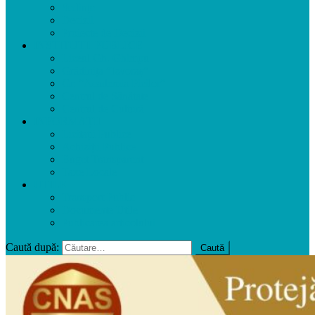
Ședințe
Decizii
Proiecte de Decizii
INSTITUȚII PUBLICE
Liceul Gh. Ghimpu
Grădinița ”Izvoraș”
Gr. ”Academia Picilor”
Centrul de Sănătate
Centrul de Cultură
INFORMAȚII
Licitații Publice
Achiziții Publice
Buget Transparent
Taxe Locale
UTILE
Transport Public
Documente Utile
Publicarea articolului
Caută după: