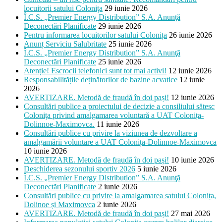
locuitorii satului Colonița
29 iunie 2026
Î.C.S. „Premier Energy Distribution” S.A. Anunţă
Deconectări Planificate
29 iunie 2026
Pentru informarea locuitorilor satului Colonița
26 iunie 2026
Anunț Serviciu Salubritate
25 iunie 2026
Î.C.S. „Premier Energy Distribution” S.A. Anunţă
Deconectări Planificate
25 iunie 2026
Atenție! Escrocii telefonici sunt tot mai activi!
12 iunie 2026
Responsabilitățile deținătorilor de bazine acvatice
12 iunie
2026
AVERTIZARE. Metodă de fraudă în doi pași!
12 iunie 2026
Consultări publice a proiectului de decizie a consiliului sătesc
Colonița privind amalgamarea voluntară a UAT Colonița-
Dolinnoe-Maximovca.
11 iunie 2026
Consultări publice cu privire la viziunea de dezvoltare a
amalgamării voluntare a UAT Colonița-Dolinnoe-Maximovca
10 iunie 2026
AVERTIZARE. Metodă de fraudă în doi pași!
10 iunie 2026
Deschiderea sezonului sportiv 2026
5 iunie 2026
Î.C.S. „Premier Energy Distribution” S.A. Anunţă
Deconectări Planificate
2 iunie 2026
Consultări publice cu privire la amalgamarea satului Colonița,
Dolinoe și Maximovca
2 iunie 2026
AVERTIZARE. Metodă de fraudă în doi pași!
27 mai 2026