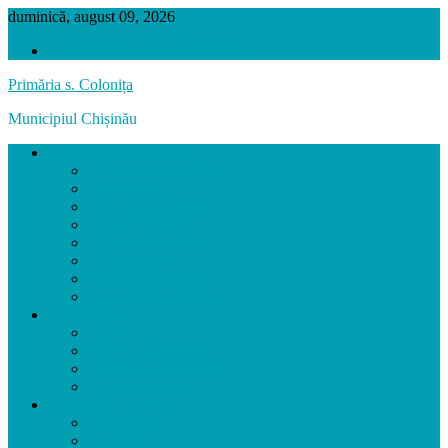
duminică, august 09, 2026
VERSIUNEA PRECEDENTĂ
Primăria s. Colonița
Municipiul Chișinău
SATUL COLONIȚA
Prezentarea localității
Scurt Istoric
Hramul Localității
Localități Înfrățite
Biserica Localității
Personalități
Agenți Economici
Colonița în Imagini
PRIMĂRIA
Primar
Aparatul primăriei
Activitatea Primăriei
Funcții Vacante
CONSILIUL LOCAL
Consilierii
Comisiile