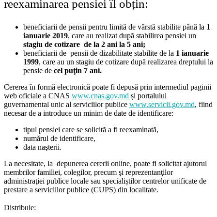
reexaminarea pensiei îl obțin:
beneficiarii de pensii pentru limită de vârstă stabilite până la
1
ianuarie 2019
, care au realizat după stabilirea pensiei un
stagiu de cotizare de la 2 ani la 5 ani;
beneficiarii de pensii de dizabilitate stabilite de la
1 ianuarie
1999
, care au un stagiu de cotizare după realizarea dreptului la
pensie de
cel puţin 7 ani.
Cererea în formă electronică poate fi depusă prin intermediul paginii
web oficiale a CNAS
www.cnas.gov.md
și portalului
guvernamental unic al serviciilor publice
www.servicii.gov.md
, fiind
necesar de a introduce un minim de date de identificare:
tipul pensiei care se solicită a fi reexaminată,
numărul de identificare,
data naşterii.
La necesitate, la depunerea cererii online, poate fi solicitat ajutorul
membrilor familiei, colegilor, precum şi reprezentanţilor
administraţiei publice locale sau specialiștilor centrelor unificate de
prestare a serviciilor publice (CUPS) din localitate.
Distribuie: