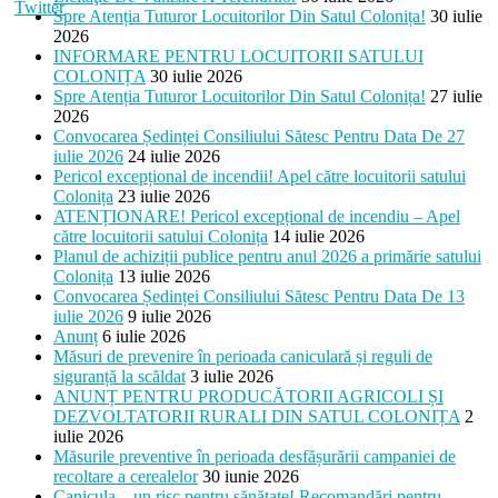
Spre Atenția Tuturor Locuitorilor Din Satul Colonița!
30 iulie
inarea-
2026
i">
INFORMARE PENTRU LOCUITORII SATULUI
COLONIȚA
30 iulie 2026
Spre Atenția Tuturor Locuitorilor Din Satul Colonița!
27 iulie
2026
Convocarea Ședinței Consiliului Sătesc Pentru Data De 27
iulie 2026
24 iulie 2026
Pericol excepțional de incendii! Apel către locuitorii satului
Colonița
23 iulie 2026
ATENȚIONARE! Pericol excepțional de incendiu – Apel
către locuitorii satului Colonița
14 iulie 2026
Planul de achiziții publice pentru anul 2026 a primărie satului
Colonița
13 iulie 2026
Convocarea Ședinței Consiliului Sătesc Pentru Data De 13
iulie 2026
9 iulie 2026
Anunț
6 iulie 2026
Măsuri de prevenire în perioada caniculară și reguli de
siguranță la scăldat
3 iulie 2026
ANUNȚ PENTRU PRODUCĂTORII AGRICOLI ȘI
DEZVOLTATORII RURALI DIN SATUL COLONIȚA
2
iulie 2026
Măsurile preventive în perioada desfășurării campaniei de
recoltare a cerealelor
30 iunie 2026
Canicula – un risc pentru sănătate! Recomandări pentru