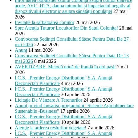
Informarea populației satului Colonița asupra bolilor diareice
acute, AVC, HTA, dauna tutunului și impactactul negativ al
dispozitivului electronic asupra sănătății populației
27 mai
2026
Invitație la sărbătoarea copiilor
26 mai 2026
Spre Atenția Tuturor Locuitorilor Din Satul Colonița!
26 mai
2026
Convocarea Ședinței Consiliului Sătesc Pentru Data De 27
mai 2026
22 mai 2026
Anunț
14 mai 2026
Convocarea Ședinței Consiliului Sătesc Pentru Data De 13
mai 2026
8 mai 2026
AVERTIZARE. Metodă nouă de fraudă în doi pași!
7 mai
2026
Î.C.S. „Premier Energy Distribution” S.A. Anunţă
Deconectări Planificate
4 mai 2026
Î.C.S. „Premier Energy Distribution” S.A. Anunţă
Deconectări Planificate
30 aprilie 2026
Licitaţie De Vânzare A Terenurilor
24 aprilie 2026
Anunț privind lansarea programului ”Sisteme Agroalimentare
Sustenabile -Business”
17 aprilie 2026
Î.C.S. „Premier Energy Distribution” S.A. Anunţă
Deconectări Planificate
10 aprilie 2026
Atenţie la arderea resturilor vegetale!
7 aprilie 2026
Î.C.S. „Premier Energy Distribution” S.A. Anunţă