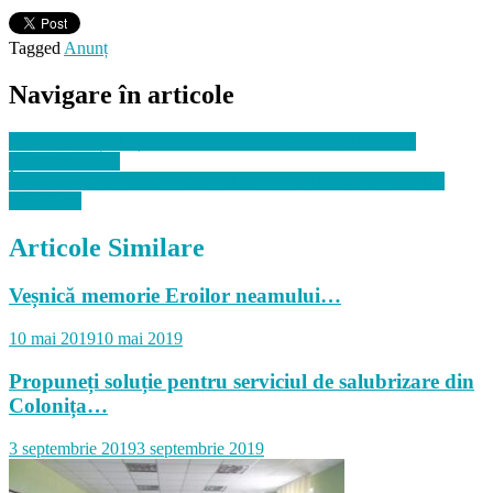
Tagged
Anunț
Navigare în articole
Convocarea Ședinței Consiliului Sătesc Pentru Data De 15
decembrie 2022
Î.C.S. „Premier Energy Distribution” S.A. Anunţă Deconectări
Planificate
Articole Similare
Veșnică memorie Eroilor neamului…
10 mai 2019
10 mai 2019
Propuneți soluție pentru serviciul de salubrizare din
Colonița…
3 septembrie 2019
3 septembrie 2019