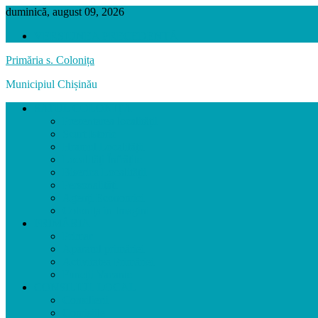
duminică, august 09, 2026
VERSIUNEA PRECEDENTĂ
Primăria s. Colonița
Municipiul Chișinău
SATUL COLONIȚA
Prezentarea localității
Scurt Istoric
Hramul Localității
Localități Înfrățite
Biserica Localității
Personalități
Agenți Economici
Colonița în Imagini
PRIMĂRIA
Primar
Aparatul primăriei
Activitatea Primăriei
Funcții Vacante
CONSILIUL LOCAL
Consilierii
Comisiile