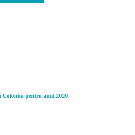
e Fermentare A Vinului
ui Colonita pentru anul 2020