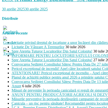
30 aprilie 2025
30 aprilie 2025
Distribuie
Articole recente
Licitaţie privind dreptul de locațiune a unor încăperi din clădir
Licitaţie De Vânzare A Terenurilor
30 iulie 2026
/colonita.md/articole/anunt-
Spre Atenția Tuturor Locuitorilor Din Satul Colonița!
30 iulie 
INFORMARE PENTRU LOCUITORII SATULUI COLON
Spre Atenția Tuturor Locuitorilor Din Satul Colonița!
27 iulie 
Convocarea Ședinței Consiliului Sătesc Pentru Data De 27 iuli
Pericol excepțional de incendii! Apel către locuitorii satului Col
ATENȚIONARE! Pericol excepțional de incendiu – Apel către lo
Planul de achiziții publice pentru anul 2026 a primărie satului C
Convocarea Ședinței Consiliului Sătesc Pentru Data De 13 iuli
Anunț
6 iulie 2026
Măsuri de prevenire în perioada caniculară și reguli de siguranță
ANUNȚ PENTRU PRODUCĂTORII AGRICOLI ȘI DEZV
Măsurile preventive în perioada desfășurării campaniei de recolt
Canicula – un risc pentru sănătate! Recomandări pentru locuitori
Î.C.S. „Premier Energy Distribution” S.A. Anunţă Deconectări 