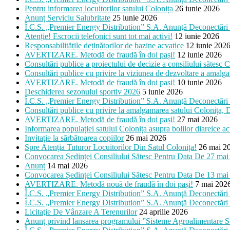
Pentru informarea locuitorilor satului Colonița
26 iunie 2026
Anunț Serviciu Salubritate
25 iunie 2026
Î.C.S. „Premier Energy Distribution” S.A. Anunţă Deconectări 
Atenție! Escrocii telefonici sunt tot mai activi!
12 iunie 2026
Responsabilitățile deținătorilor de bazine acvatice
12 iunie 202
AVERTIZARE. Metodă de fraudă în doi pași!
12 iunie 2026
Consultări publice a proiectului de decizie a consiliului săt
Consultări publice cu privire la viziunea de dezvoltare a am
AVERTIZARE. Metodă de fraudă în doi pași!
10 iunie 2026
Deschiderea sezonului sportiv 2026
5 iunie 2026
Î.C.S. „Premier Energy Distribution” S.A. Anunţă Deconectări 
Consultări publice cu privire la amalgamarea satului Colonița
AVERTIZARE. Metodă de fraudă în doi pași!
27 mai 2026
Informarea populației satului Colonița asupra bolilor diareice a
Invitație la sărbătoarea copiilor
26 mai 2026
Spre Atenția Tuturor Locuitorilor Din Satul Colonița!
26 mai 2
Convocarea Ședinței Consiliului Sătesc Pentru Data De 27 mai
Anunț
14 mai 2026
Convocarea Ședinței Consiliului Sătesc Pentru Data De 13 mai
AVERTIZARE. Metodă nouă de fraudă în doi pași!
7 mai 202
Î.C.S. „Premier Energy Distribution” S.A. Anunţă Deconectări 
Î.C.S. „Premier Energy Distribution” S.A. Anunţă Deconectări 
Licitaţie De Vânzare A Terenurilor
24 aprilie 2026
Anunț privind lansarea programului ”Sisteme Agroalimentare S