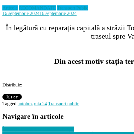
Articole
RECOMANDATE
Transport Public
16 septembrie 2024
16 septembrie 2024
În legătură cu reparația capitală a străzii T
traseul spre V
Din acest motiv stația t
Distribuie:
Tagged
autobuz
ruta 24
Transport public
Navigare în articole
În atenția locuitorilor satului Colonița!