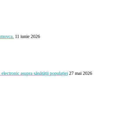
ximovca.
11 iunie 2026
electronic asupra sănătății populației
27 mai 2026