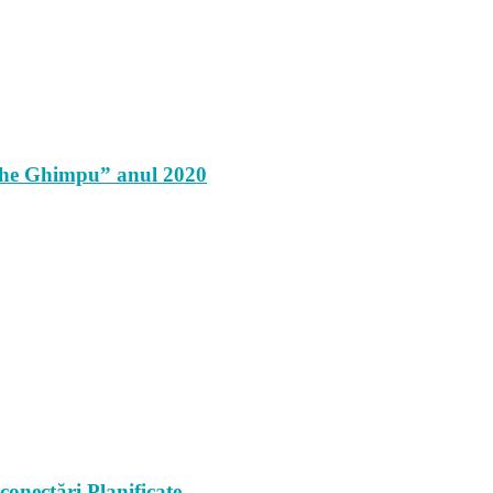
rghe Ghimpu” anul 2020
onectări Planificate