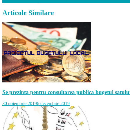
Prevenirea Intoxicațiilor Cu Dioxid De Carbon În Urma Procesului D
Articole Similare
Se prezinta pentru consultarea publica bugetul satul
30 noiembrie 2019
6 decembrie 2019