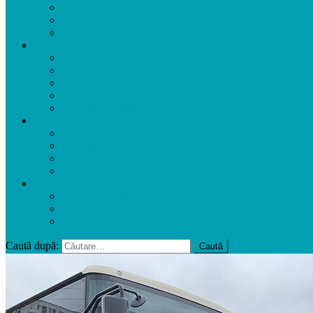
Ședințe
Decizii
Proiecte de Decizii
INSTITUȚII PUBLICE
Liceul Gh. Ghimpu
Grădinița ”Izvoraș”
Gr. ”Academia Picilor”
Centrul de Sănătate
Centrul de Cultură
INFORMAȚII
Licitații Publice
Achiziții Publice
Buget Transparent
Taxe Locale
UTILE
Transport Public
Documente Utile
Publicarea articolului
Caută după: