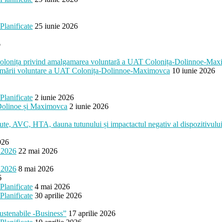
Planificate
25 iunie 2026
6
esc Colonița privind amalgamarea voluntară a UAT Colonița-Dolinnoe-Ma
algamării voluntare a UAT Colonița-Dolinnoe-Maximovca
10 iunie 2026
Planificate
2 iunie 2026
, Dolinoe și Maximovca
2 iunie 2026
cute, AVC, HTA, dauna tutunului și impactactul negativ al dispozitivului 
026
 2026
22 mai 2026
 2026
8 mai 2026
6
Planificate
4 mai 2026
Planificate
30 aprilie 2026
ustenabile -Business”
17 aprilie 2026