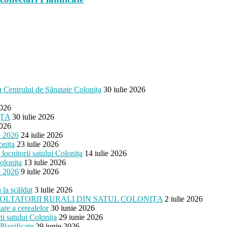
ea Centrului de Sănatate Colonița
30 iulie 2026
2026
IȚA
30 iulie 2026
2026
e 2026
24 iulie 2026
onița
23 iulie 2026
cuitorii satului Colonița
14 iulie 2026
olonița
13 iulie 2026
e 2026
9 iulie 2026
 la scăldat
3 iulie 2026
OLTATORII RURALI DIN SATUL COLONIȚA
2 iulie 2026
are a cerealelor
30 iunie 2026
i satului Colonița
29 iunie 2026
Planificate
29 iunie 2026