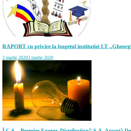
RAPORT cu privire la bugetul instituției LT „Gheo
3 martie 2020
3 martie 2020
Î.C.S. „Premier Energy Distribution” S.A. Anunţă Dec